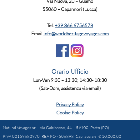
Via Nuova, 20 – Guamo
55060 – Capannori (Lucca)
Tel.
+39 366 6756578
Email
info@worldheritagevoyages.com
Orario Ufficio
Lun-Ven 9:30 – 13:30; 14:30- 18:30
(Sab-Dom, assistenza via email)
Privacy Policy
Cookie Policy
Natural Voyages srl - Via Galcianese, 44 – 59100 Prato (PO)
PIVA 02159680970 REA PO - 506898 Cap. Sociale € 10.000,00