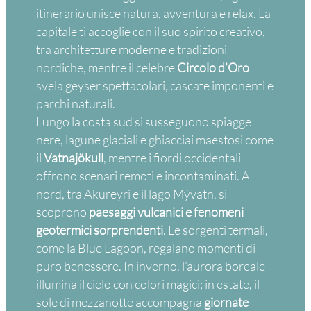
itinerario unisce natura, avventura e relax. La
capitale ti accoglie con il suo spirito creativo,
tra architetture moderne e tradizioni
nordiche, mentre il celebre
Circolo d’Oro
svela geyser spettacolari, cascate imponenti e
parchi naturali.
Lungo la costa sud si susseguono spiagge
nere, lagune glaciali e ghiacciai maestosi come
il
Vatnajökull
, mentre i fiordi occidentali
offrono scenari remoti e incontaminati. A
nord, tra Akureyri e il lago Mývatn, si
scoprono
paesaggi vulcanici e fenomeni
geotermici sorprendenti
. Le sorgenti termali,
come la Blue Lagoon, regalano momenti di
puro benessere. In inverno, l’aurora boreale
illumina il cielo con colori magici; in estate, il
sole di mezzanotte accompagna
giornate