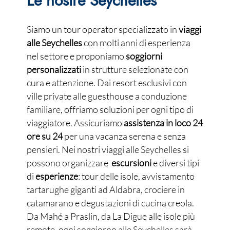
Le nostre Seychelles
Siamo un tour operator specializzato in
viaggi
alle Seychelles
con molti anni di esperienza
nel settore e proponiamo
soggiorni
personalizzati
in strutture selezionate con
cura e attenzione. Dai resort esclusivi con
ville private alle guesthouse a conduzione
familiare, offriamo soluzioni per ogni tipo di
viaggiatore. Assicuriamo
assistenza in loco 24
ore su 24
per una vacanza serena e senza
pensieri. Nei nostri viaggi alle Seychelles si
possono organizzare
escursioni
e diversi tipi
di
esperienze
: tour delle isole, avvistamento
tartarughe giganti ad Aldabra, crociere in
catamarano e degustazioni di cucina creola.
Da Mahé a Praslin, da La Digue alle isole più
remote, ogni soggiorno alle Seychelles sarà