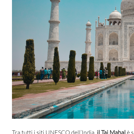
Tra tutti i siti UNESCO dell’India,
il Taj Mahal
è s