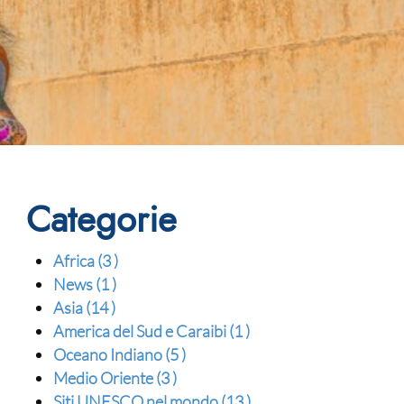
Categorie
Africa
(3 )
News
(1 )
Asia
(14 )
America del Sud e Caraibi
(1 )
Oceano Indiano
(5 )
Medio Oriente
(3 )
Siti UNESCO nel mondo
(13 )