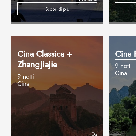
Scopri di più
Cina Classica +
Cina 
Zhangjiajie
9 notti
Cina
9 notti
Cina
Da