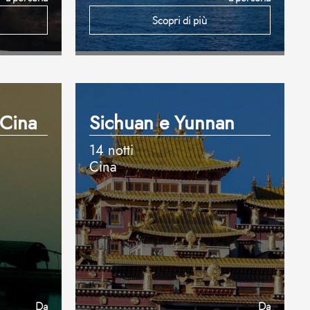
Scopri di più
 Cina
Sichuan e Yunnan
14 notti
Cina
Da
Da