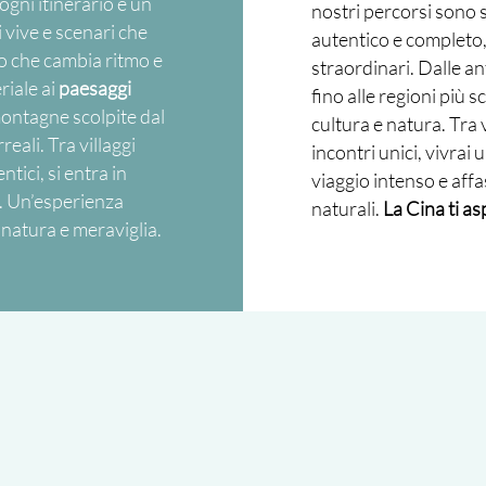
 ogni itinerario è un
nostri percorsi sono s
 vive e scenari che
autentico e completo, 
o che cambia ritmo e
straordinari. Dalle an
riale ai
paesaggi
fino alle regioni più s
montagne scolpite dal
cultura e natura. Tra 
eali. Tra villaggi
incontri unici, vivrai
ntici, si entra in
viaggio intenso e affa
a. Un’esperienza
naturali.
La Cina ti as
 natura e meraviglia.