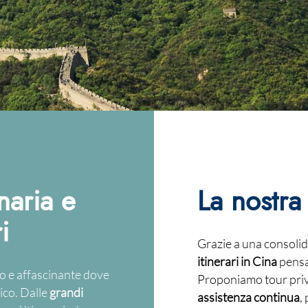
enaria e
La nostra
i
Grazie a una consolid
itinerari in Cina
pensat
o e affascinante dove
Proponiamo tour priva
ico. Dalle
grandi
assistenza continua
,