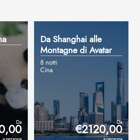
na
Da Shanghai alle
Montagne di Avatar
8 notti
Cina
Da
Da
0,00
€2120,00
a persona
a persona