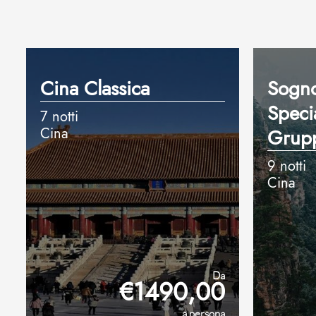
Cina Classica
Sogno
Specia
7 notti
Cina
Grup
9 notti
Cina
Da
€1490,00
a persona