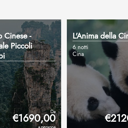
 Cinese -
L'Anima della Ci
le Piccoli
6 notti
pi
Cina
Da
€1690,00
€212
a persona