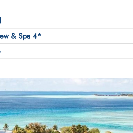
l
view & Spa 4*
o