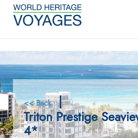
|
<< Back
Triton Prestige Seavi
4*